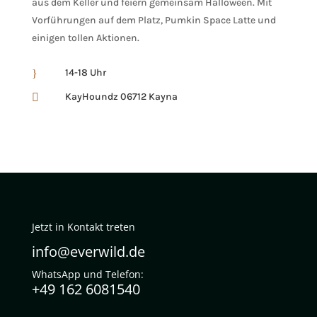
aus dem Keller und feiern gemeinsam Halloween. Mit
Vorführungen auf dem Platz, Pumkin Space Latte und
einigen tollen Aktionen.
14-18 Uhr
}
KayHoundz 06712 Kayna

Jetzt in Kontakt treten
info@everwild.de
WhatsApp und Telefon:
+49 162 6081540‬